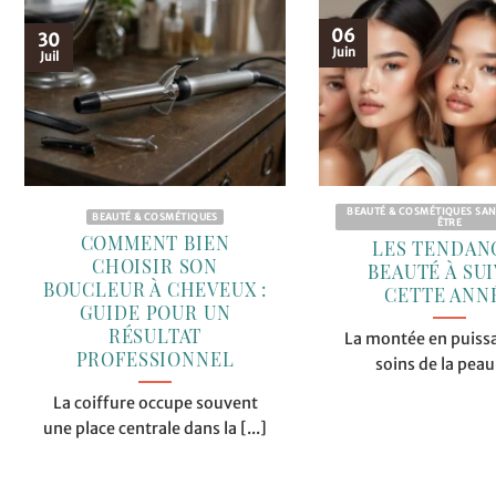
06
30
Juin
Juil
BEAUTÉ & COSMÉTIQUES SAN
BEAUTÉ & COSMÉTIQUES
ÊTRE
COMMENT BIEN
LES TENDAN
CHOISIR SON
BEAUTÉ À SU
BOUCLEUR À CHEVEUX :
CETTE ANN
GUIDE POUR UN
RÉSULTAT
La montée en puiss
PROFESSIONNEL
soins de la peau 
La coiffure occupe souvent
une place centrale dans la [...]