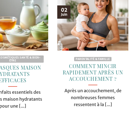
02
Juin
COSMÉTIQUES SANTÉ & BIEN-
PARENTALITÉ & FAMILLE
ÊTRE
COMMENT MINCIR
ASQUES MAISON
RAPIDEMENT APRÈS UN
YDRATANTS
ACCOUCHEMENT ?
EFFICACES
Après un accouchement, de
nfaits essentiels des
nombreuses femmes
 maison hydratants
ressentent à la [...]
pour une [...]