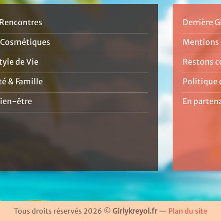
Rencontres
Derrière G
 Cosmétiques
Mentions 
yle de Vie
Restons c
té & Famille
Politique 
ien-être
En parten
Tous droits réservés 2026 ©
Girlykreyol.fr
—
Plan du site