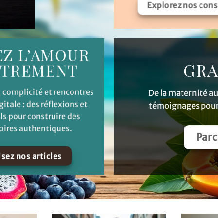
Explorez nos cons
EZ L’AMOUR
GRA
UTREMENT
, complicité et rencontres
De la maternité au
igitale : des réflexions et
témoignages pour 
ls pour construire des
oires authentiques.
Parc
isez nos articles