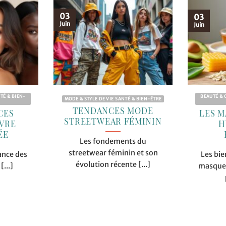
03
03
Juin
Juin
TÉ & BIEN-
BEAUTÉ & 
MODE & STYLE DE VIE SANTÉ & BIEN-ÊTRE
TENDANCES MODE
CES
LES M
STREETWEAR FÉMININ
IVRE
H
ÉE
Les fondements du
streetwear féminin et son
ance des
Les bie
évolution récente [...]
[...]
masques