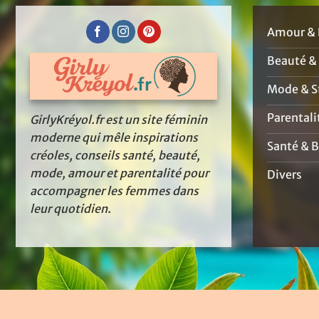
Amour & 
Beauté &
Mode & St
Parentali
GirlyKréyol.fr est un site féminin
moderne qui mêle inspirations
Santé & B
créoles, conseils santé, beauté,
mode, amour et parentalité pour
Divers
accompagner les femmes dans
leur quotidien.