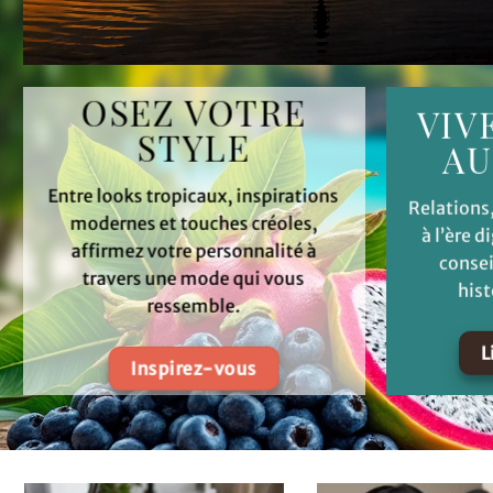
OSEZ VOTRE
VIV
STYLE
A
Entre looks tropicaux, inspirations
Relations
modernes et touches créoles,
à l’ère d
affirmez votre personnalité à
consei
travers une mode qui vous
hist
ressemble.
L
Inspirez-vous