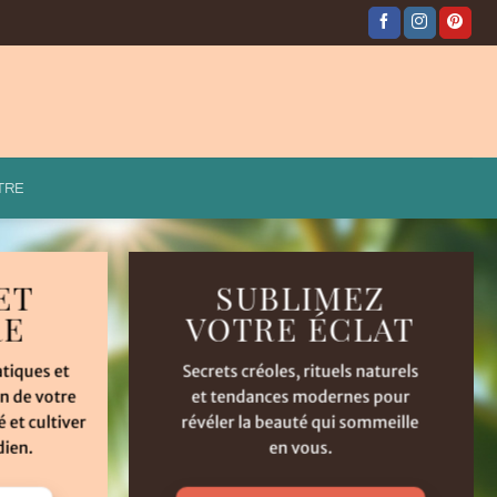
TRE
ET
SUBLIMEZ
RE
VOTRE ÉCLAT
atiques et
Secrets créoles, rituels naturels
n de votre
et tendances modernes pour
é et cultiver
révéler la beauté qui sommeille
dien.
en vous.