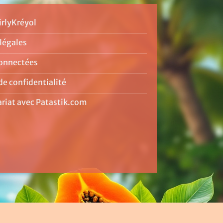
irlyKréyol
légales
onnectées
de confidentialité
ariat avec Patastik.com