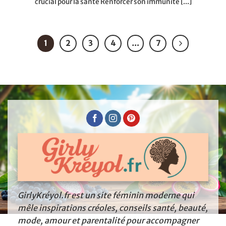
crucial pour la santé Renforcer son immunité [...]
1
2
3
4
…
7
GirlyKréyol.fr est un site féminin moderne qui
mêle inspirations créoles, conseils santé, beauté,
mode, amour et parentalité pour accompagner