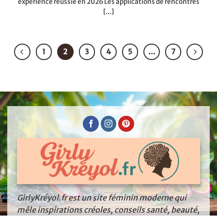
expérience réussie en 2026 Les applications de rencontres
[...]
1
2
3
4
5
…
7
GirlyKréyol.fr est un site féminin moderne qui
mêle inspirations créoles, conseils santé, beauté,