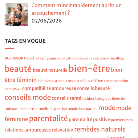
Comment mincir rapidement après un
accouchement ?
02/06/2026
TAGS EN VOGUE
accessoires
activité physique
applications populaires
astuces maquillage
bien-être
beauté
bien-
beauté naturelle
être féminin
bien dans sa peau
cheveux crépus
coiffure
communication
compatibilité amoureuse
conseils beauté
persuasive
conseils mode
conseils santé
fashion écologique
idées de
mode
mode
cadeaux
immunité naturelle
inspirations mode
look naturel
parentalité
féminine
parentalité positive
premiers mois
remèdes naturels
relations amoureuses
relaxation