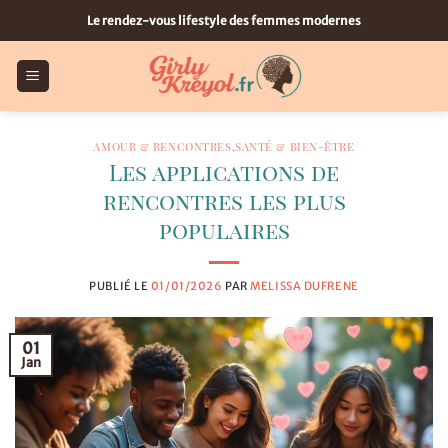
Passer
Le rendez-vous lifestyle des femmes modernes
au
contenu
AMOUR & RENCONTRES
,
SANTÉ & BIEN-ÊTRE
Les applications de
rencontres les plus
populaires
PUBLIÉ LE
01/01/2026
PAR
MELISSA DUFRENE
01
Jan