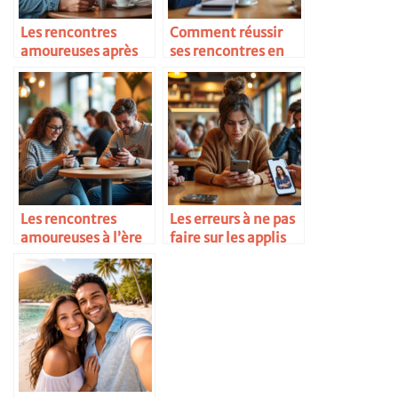
Les rencontres
Comment réussir
amoureuses après
ses rencontres en
30 ans
ligne
Les rencontres
Les erreurs à ne pas
amoureuses à l’ère
faire sur les applis
numérique
de rencontre