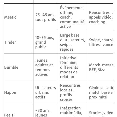
Événements
offline,
Rencontres loca
25-45 ans,
Meetic
coach,
appels vidéo,
tous profils
communauté
coaching
active
Large base
18-35 ans,
d’utilisateurs,
Swipe, chat vid
Tinder
grand
swipes
filtres avancés
public
rapides
Initiative
Jeunes
féminine,
adultes et
Match, message
Bumble
différents
femmes
BFF, Bizz
modes de
actives
relation
Rencontres
Utilisateurs
Géolocalisation
locales,
Happn
urbains
match basé sur
profils
actifs
proximité
croisés
Intégration
-30 ans,
multimédia,
Stories, vidéos,
Feels
jeunes