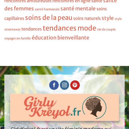
santé
rencontres amoureuses
rencontres en ligne
santé
des femmes
santé mentale
soins
santé hormonale
soins de la peau
style
capillaires
soins naturels
style
tendances mode
tendances
streetwear
vie de couple
éducation bienveillante
voyager en famille