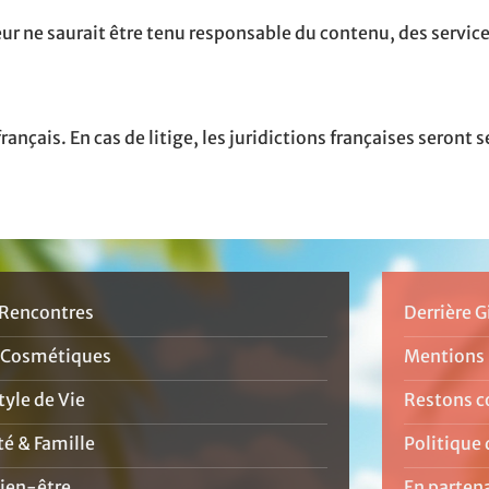
iteur ne saurait être tenu responsable du contenu, des servic
ançais. En cas de litige, les juridictions françaises seront
Rencontres
Derrière G
 Cosmétiques
Mentions 
yle de Vie
Restons c
té & Famille
Politique 
ien-être
En parten