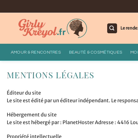
Passer
au
contenu
Le rende
AMOUR & RENCONTRES
BEAUTÉ & COSMÉTIQUES
MOD
MENTIONS LÉGALES
Éditeur du site
Le site est édité par un éditeur indépendant. Le respon
Hébergement du site
Le site est hébergé par : PlanetHoster Adresse : 4416
Propriété intellectuelle