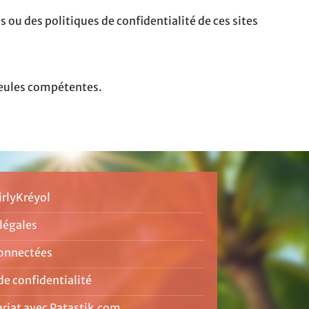
es ou des politiques de confidentialité de ces sites
 seules compétentes.
irlyKréyol
légales
onnectées
de confidentialité
ariat avec Patastik.com