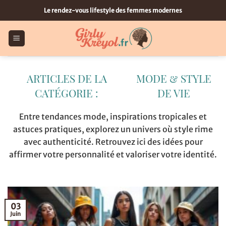
Passer
Le rendez-vous lifestyle des femmes modernes
au
contenu
MODE & STYLE
DE VIE
Entre tendances mode, inspirations tropicales et
astuces pratiques, explorez un univers où style rime
avec authenticité. Retrouvez ici des idées pour
affirmer votre personnalité et valoriser votre identité.
03
Juin