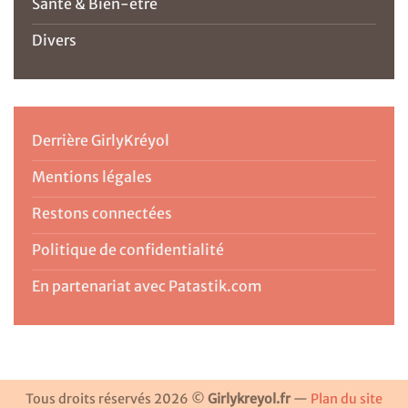
Santé & Bien-être
Divers
Derrière GirlyKréyol
Mentions légales
Restons connectées
Politique de confidentialité
En partenariat avec Patastik.com
Tous droits réservés 2026 ©
Girlykreyol.fr
—
Plan du site