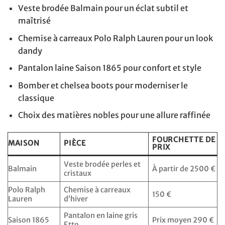
Veste brodée Balmain pour un éclat subtil et
maîtrisé
Chemise à carreaux Polo Ralph Lauren pour un look
dandy
Pantalon laine Saison 1865 pour confort et style
Bomber et chelsea boots pour moderniser le
classique
Choix des matières nobles pour une allure raffinée
FOURCHETTE DE
MAISON
PIÈCE
PRIX
Veste brodée perles et
Balmain
À partir de 2500 €
cristaux
Polo Ralph
Chemise à carreaux
150 €
Lauren
d’hiver
Pantalon en laine gris
Saison 1865
Prix moyen 290 €
Etto