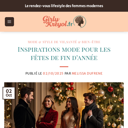
Passer
Le rendez-vous lifestyle des femmes modernes
au
contenu
MODE & STYLE DE VIE
,
SANTÉ & BIEN-ÊTRE
Inspirations mode pour les
fêtes de fin d’année
PUBLIÉ LE
02/10/2025
PAR
MELISSA DUFRENE
02
Oct