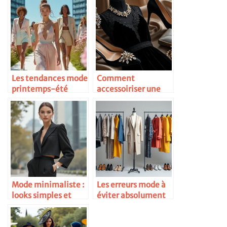
Les tendances mode
Comment
printemps-été
accessoiriser une
2025
petite robe noire
Mode minimaliste :
Les erreurs mode à
looks simples et
éviter absolument
chics