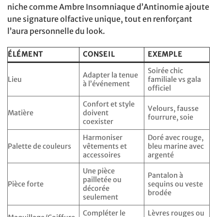
niche comme Ambre Insomniaque d’Antinomie ajoute
une signature olfactive unique, tout en renforçant
l’aura personnelle du look.
ÉLÉMENT
CONSEIL
EXEMPLE
Soirée chic
Adapter la tenue
Lieu
familiale vs gala
à l’événement
officiel
Confort et style
Velours, fausse
Matière
doivent
fourrure, soie
coexister
Harmoniser
Doré avec rouge,
Palette de couleurs
vêtements et
bleu marine avec
accessoires
argenté
Une pièce
Pantalon à
pailletée ou
Pièce forte
sequins ou veste
décorée
brodée
seulement
Compléter le
Lèvres rouges ou