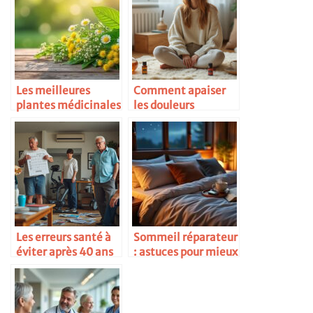
Les meilleures
Comment apaiser
plantes médicinales
les douleurs
pour la santé des
menstruelles
femmes
naturellement
Les erreurs santé à
Sommeil réparateur
éviter après 40 ans
: astuces pour mieux
dormir