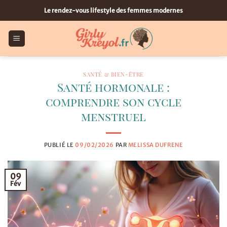
Passer
Le rendez-vous lifestyle des femmes modernes
au
contenu
SANTÉ & BIEN-ÊTRE
Santé hormonale :
comprendre son cycle
menstruel
PUBLIÉ LE
09/02/2026
PAR
MELISSA DUFRENE
09
Fév