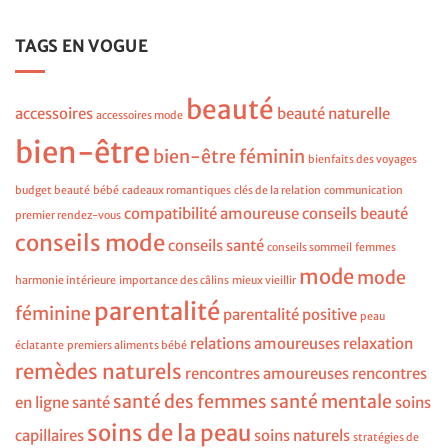
TAGS EN VOGUE
beauté
accessoires
beauté naturelle
accessoires mode
bien-être
bien-être féminin
bienfaits des voyages
budget beauté
bébé
cadeaux romantiques
clés de la relation
communication
compatibilité amoureuse
conseils beauté
premier rendez-vous
conseils mode
conseils santé
conseils sommeil
femmes
mode
mode
harmonie intérieure
importance des câlins
mieux vieillir
parentalité
féminine
parentalité positive
peau
relations amoureuses
relaxation
éclatante
premiers aliments bébé
remèdes naturels
rencontres amoureuses
rencontres
santé des femmes
santé mentale
en ligne
santé
soins
soins de la peau
capillaires
soins naturels
stratégies de