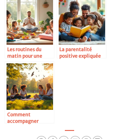
naturellement
femmes
Les routines du
La parentalité
matin pour une
positive expliquée
famille zen
simplement
Comment
accompagner
l’adolescence
sereinement