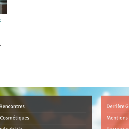
s
n
s
Rencontres
Derrière G
 Cosmétiques
Mentions 