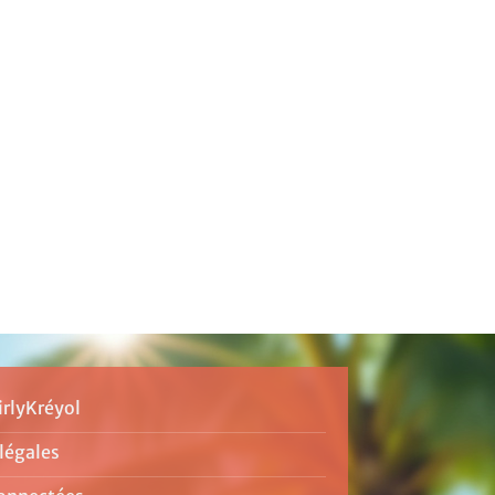
irlyKréyol
légales