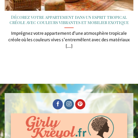
Décorez votre appartement dans un esprit tropical
créole avec couleurs vibrantes et mobilier exotique
Imprégnez votre appartement d’une atmosphère tropicale
créole où les couleurs vives s’entremêlent avec des matériaux
[...]