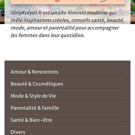
GirlyKréyol.fr est un site féminin moderne qui
mêle inspirations créoles, conseils santé, beauté,
mode, amour et parentalité pour accompagner
les femmes dans leur quotidien.
Amour & Rencontres
Beauté & Cosmétiques
Mode & Style de Vie
Parentalité & Famille
Santé & Bien-être
Divers