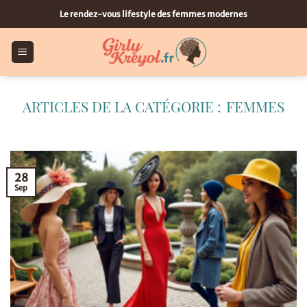
Passer
Le rendez-vous lifestyle des femmes modernes
au
contenu
FEMMES
28
Sep