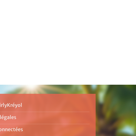
irlyKréyol
légales
onnectées