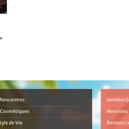
te
Rencontres
Derrière G
 Cosmétiques
Mentions 
yle de Vie
Restons c