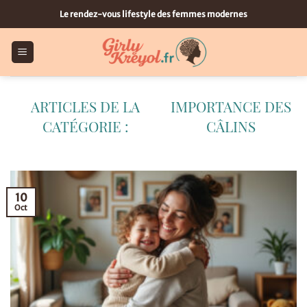
Passer
Le rendez-vous lifestyle des femmes modernes
au
contenu
IMPORTANCE DES
CÂLINS
10
Oct