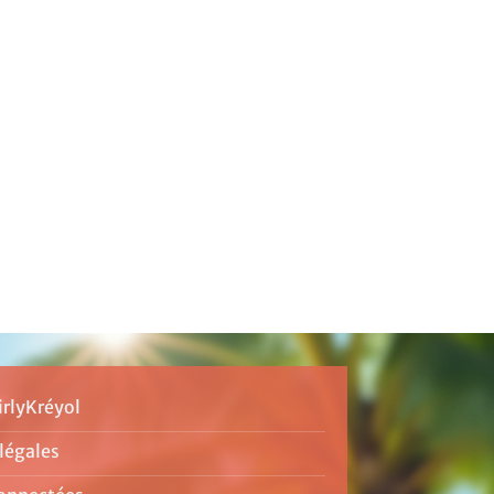
irlyKréyol
légales