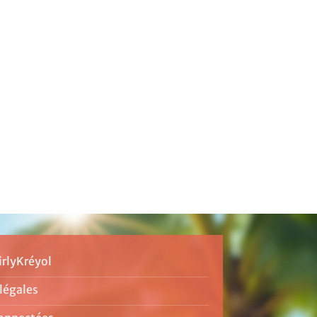
irlyKréyol
légales