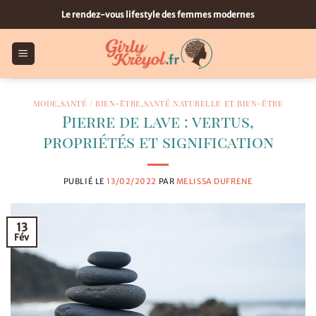
Passer
Le rendez-vous lifestyle des femmes modernes
au
contenu
MODE
,
SANTÉ / BIEN-ÊTRE
,
SANTÉ NATURELLE ET BIEN-ÊTRE
Pierre de lave : vertus,
propriétés et signification
PUBLIÉ LE
13/02/2022
PAR
MELISSA DUFRENE
13
Fév