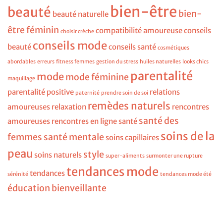
bien-être
beauté
bien-
beauté naturelle
être féminin
compatibilité amoureuse
conseils
choisir crèche
conseils mode
beauté
conseils santé
cosmétiques
abordables
erreurs
fitness femmes
gestion du stress
huiles naturelles
looks chics
parentalité
mode
mode féminine
maquillage
parentalité positive
relations
paternité
prendre soin de soi
remèdes naturels
amoureuses
relaxation
rencontres
santé des
amoureuses
rencontres en ligne
santé
soins de la
femmes
santé mentale
soins capillaires
peau
style
soins naturels
super-aliments
surmonter une rupture
tendances mode
tendances
sérénité
tendances mode été
éducation bienveillante