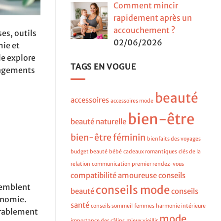
Comment mincir
rapidement après un
accouchement ?
es, outils
02/06/2026
mie et
le explore
TAGS EN VOGUE
angements
beauté
accessoires
accessoires mode
bien-être
beauté naturelle
bien-être féminin
bienfaits des voyages
budget beauté
bébé
cadeaux romantiques
clés de la
relation
communication premier rendez-vous
compatibilité amoureuse
conseils
 semblent
conseils mode
beauté
conseils
gonomie.
santé
conseils sommeil
femmes
harmonie intérieure
érablement
mode
importance des câlins
mieux vieillir