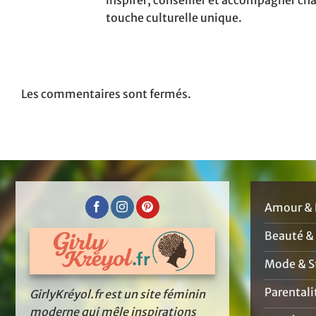
inspirer, conseiller et accompagner ch
touche culturelle unique.
Les commentaires sont fermés.
Amour & 
Beauté &
Mode & St
Parentali
GirlyKréyol.fr est un site féminin
moderne qui mêle inspirations