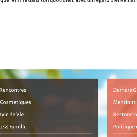
aque femme dans son quotidien, avec un regard bienveillan
Rencontres
Derrière G
 Cosmétiques
Mentions 
yle de Vie
Restons c
té & Famille
Politique 