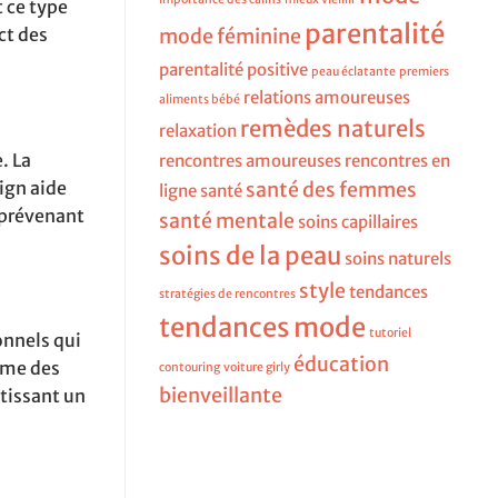
 ce type
parentalité
ct des
mode féminine
parentalité positive
peau éclatante
premiers
relations amoureuses
aliments bébé
remèdes naturels
relaxation
. La
rencontres amoureuses
rencontres en
ign aide
santé des femmes
ligne
santé
 prévenant
santé mentale
soins capillaires
soins de la peau
soins naturels
style
tendances
stratégies de rencontres
tendances mode
tutoriel
onnels qui
éducation
omme des
contouring
voiture girly
bienveillante
tissant un