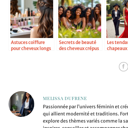
Astuces coiffure
Secrets de beauté
Les tenda
pour cheveux longs
des cheveux crépus
chapeaux
et épais
MELISSA DUFRENE
Passionnée par l’univers féminin et cré
qui allient modernité et traditions. Fo
explore des thèmes variés comme la sant