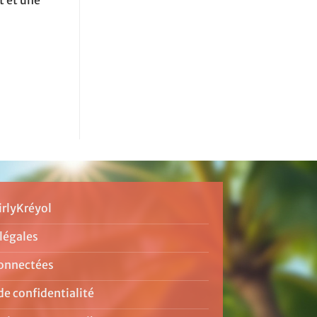
t et une
irlyKréyol
légales
onnectées
de confidentialité