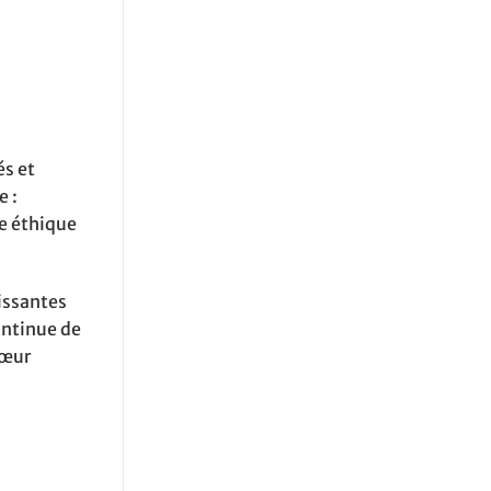
és et
e :
e éthique
issantes
ontinue de
cœur