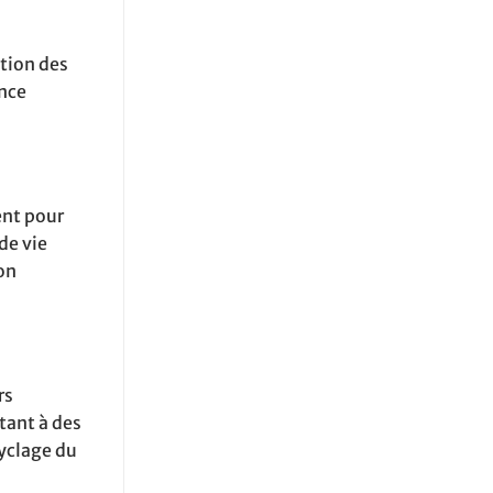
ption des
ence
ent pour
de vie
on
rs
tant à des
cyclage du