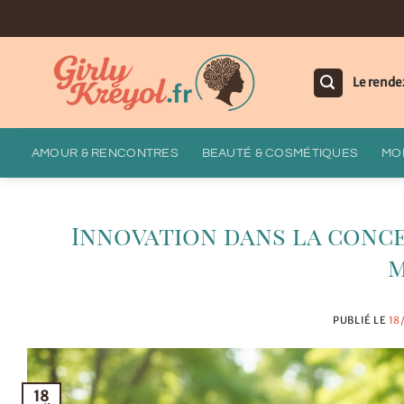
Passer
au
contenu
Le rende
AMOUR & RENCONTRES
BEAUTÉ & COSMÉTIQUES
MOD
Innovation dans la conce
m
PUBLIÉ LE
18
18