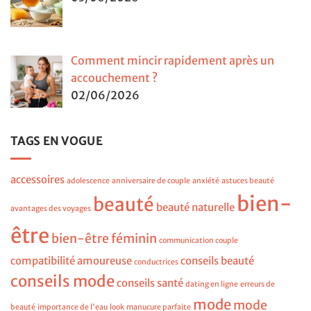
Comment mincir rapidement après un
accouchement ?
02/06/2026
TAGS EN VOGUE
accessoires
adolescence
anniversaire de couple
anxiété
astuces beauté
bien-
beauté
beauté naturelle
avantages des voyages
être
bien-être féminin
communication couple
compatibilité amoureuse
conseils beauté
conductrices
conseils mode
conseils santé
dating en ligne
erreurs de
mode
mode
beauté
importance de l'eau
look
manucure parfaite