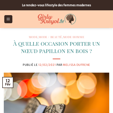
Passer
Le rendez-vous lifestyle des femmes modernes
au
contenu
MODE
,
MODE / BEAUTÉ
,
MODE HOMME
À quelle occasion porter un
nœud papillon en bois ?
PUBLIÉ LE
12/02/2021
PAR
MELISSA DUFRENE
12
Fév