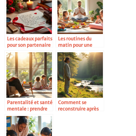
Les cadeaux parfaits
Les routines du
pour son partenaire
matin pour une
famille zen
Parentalité et santé
Comment se
mentale : prendre
reconstruire après
soin de soi
une relation
difficile