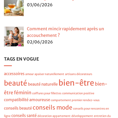
03/06/2026
Comment mincir rapidement après un
accouchement ?
02/06/2026
TAGS EN VOGUE
accessoires
amour
apaiser naturellement
artisans décorateurs
bien-être
beauté
bien-
beauté naturelle
être féminin
coiffures pour fillettes
communication positive
compatibilité amoureuse
comportement premier rendez-vous
conseils mode
conseils beauté
conseils pour rencontres en
conseils santé
ligne
décoration appartement
développement
entretien du