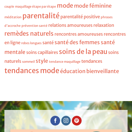
mode
mode féminine
couple
maquillage étape par étape
parentalité
parentalité positive
méditation
phrases
relations amoureuses
relaxation
d'accroche
prévention santé
remèdes naturels
rencontres amoureuses
rencontres
santé des femmes
santé
en ligne
santé
robes longues
soins de la peau
mentale
soins capillaires
soins
style
naturels
tendances
sommeil
tendance maquillage
tendances mode
éducation bienveillante