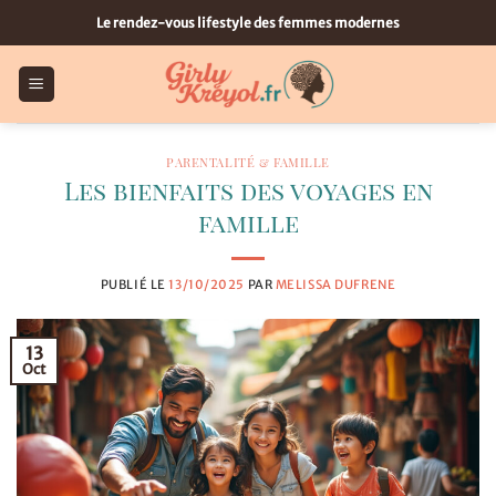
Passer
Le rendez-vous lifestyle des femmes modernes
au
contenu
PARENTALITÉ & FAMILLE
Les bienfaits des voyages en
famille
PUBLIÉ LE
13/10/2025
PAR
MELISSA DUFRENE
13
Oct