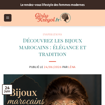
Passer
Le rendez-vous lifestyle des femmes modernes
au
contenu
INSPIRATIONS
Découvrez les bijoux
marocains : élégance et
tradition
PUBLIÉ LE
24/06/2026
PAR
LÉNA
24
Juin