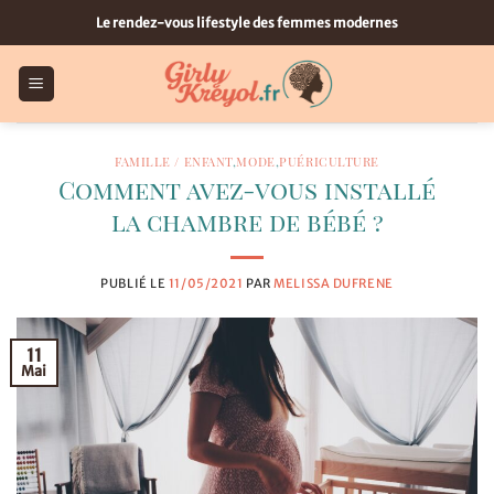
Passer
Le rendez-vous lifestyle des femmes modernes
au
contenu
FAMILLE / ENFANT
,
MODE
,
PUÉRICULTURE
Comment avez-vous installé
la chambre de bébé ?
PUBLIÉ LE
11/05/2021
PAR
MELISSA DUFRENE
11
Mai