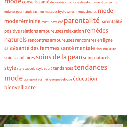
mode
conseils santé
décoration tropicale
développement personnel
mode
enfants gourmands
fashion
masques hydratants
menus simples
parentalité
mode féminine
parentalité
must-have été
remèdes
positive
relations amoureuses
relaxation
naturels
rencontres amoureuses
rencontres en ligne
santé des femmes
santé mentale
santé
shea moisture
soins de la peau
soins capillaires
soins naturels
tendances
style
tendances
style capsule
style épuré
mode
éducation
transport cosmétique guadeloupe
bienveillante