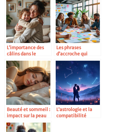
L’importance des
Les phrases
câlins dans le
d’accroche qui
développement
marchent vraiment
Beauté et sommeil :
L’astrologie et la
impact sur la peau
compatibilité
amoureuse