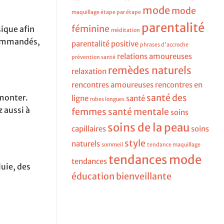
mode
mode
maquillage étape par étape
parentalité
féminine
ique afin
méditation
ecommandés,
parentalité positive
phrases d'accroche
relations amoureuses
prévention santé
remèdes naturels
relaxation
rencontres amoureuses
rencontres en
santé des
 monter.
ligne
santé
robes longues
z aussi à
femmes
santé mentale
soins
soins de la peau
capillaires
soins
style
naturels
sommeil
tendance maquillage
tendances mode
tendances
uie, des
éducation bienveillante