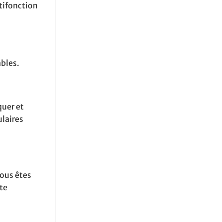
tifonction
bles.
quer et
ulaires
ous êtes
te