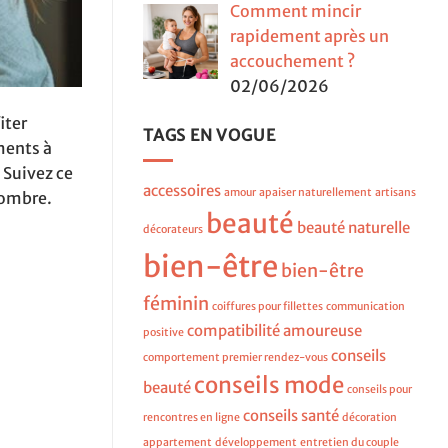
Comment mincir
rapidement après un
accouchement ?
02/06/2026
iter
TAGS EN VOGUE
ments à
 Suivez ce
accessoires
amour
apaiser naturellement
artisans
combre.
beauté
beauté naturelle
décorateurs
bien-être
bien-être
féminin
coiffures pour fillettes
communication
compatibilité amoureuse
positive
conseils
comportement premier rendez-vous
conseils mode
beauté
conseils pour
conseils santé
rencontres en ligne
décoration
appartement
développement
entretien du couple