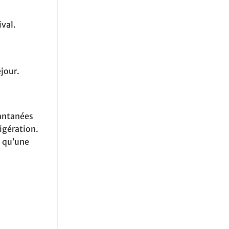
val.
éjour.
tantanées
rigération.
i qu’une