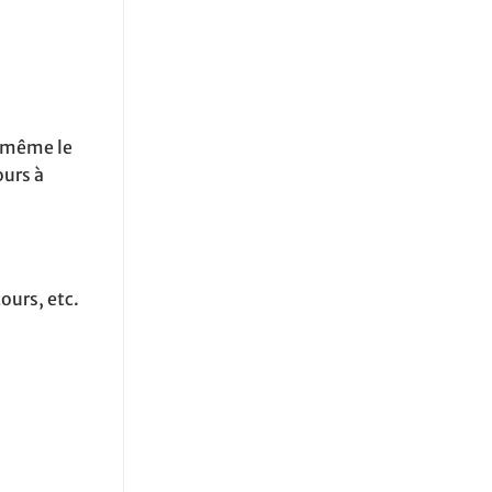
u même le
ours à
ours, etc.