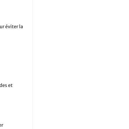
r éviter la
des et
er