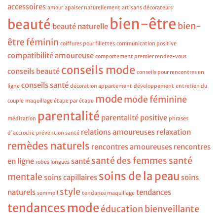
accessoires
amour
apaiser naturellement
artisans décorateurs
bien-être
beauté
bien-
beauté naturelle
être féminin
coiffures pour fillettes
communication positive
compatibilité amoureuse
comportement premier rendez-vous
conseils mode
conseils beauté
conseils pour rencontres en
conseils santé
ligne
décoration appartement
développement
entretien du
mode
mode féminine
couple
maquillage étape par étape
parentalité
parentalité positive
méditation
phrases
relations amoureuses
relaxation
d'accroche
prévention santé
remèdes naturels
rencontres amoureuses
rencontres
santé des femmes
santé
en ligne
santé
robes longues
soins de la peau
mentale
soins capillaires
soins
style
naturels
tendances
sommeil
tendance maquillage
tendances mode
éducation bienveillante