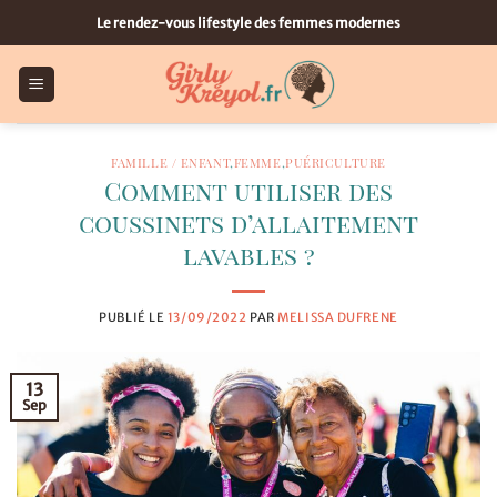
Passer
Le rendez-vous lifestyle des femmes modernes
au
contenu
FAMILLE / ENFANT
,
FEMME
,
PUÉRICULTURE
Comment utiliser des
coussinets d’allaitement
lavables ?
PUBLIÉ LE
13/09/2022
PAR
MELISSA DUFRENE
13
Sep