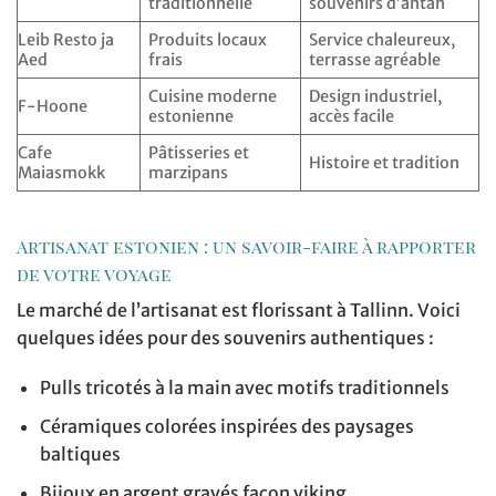
traditionnelle
souvenirs d’antan
Leib Resto ja
Produits locaux
Service chaleureux,
Aed
frais
terrasse agréable
Cuisine moderne
Design industriel,
F-Hoone
estonienne
accès facile
Cafe
Pâtisseries et
Histoire et tradition
Maiasmokk
marzipans
Artisanat estonien : un savoir-faire à rapporter
de votre voyage
Le marché de l’artisanat est florissant à Tallinn. Voici
quelques idées pour des souvenirs authentiques :
Pulls tricotés à la main avec motifs traditionnels
Céramiques colorées inspirées des paysages
baltiques
Bijoux en argent gravés façon viking