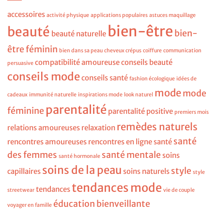
accessoires
activité physique
applications populaires
astuces maquillage
bien-être
beauté
bien-
beauté naturelle
être féminin
bien dans sa peau
cheveux crépus
coiffure
communication
compatibilité amoureuse
conseils beauté
persuasive
conseils mode
conseils santé
fashion écologique
idées de
mode
mode
cadeaux
immunité naturelle
inspirations mode
look naturel
parentalité
féminine
parentalité positive
premiers mois
remèdes naturels
relations amoureuses
relaxation
santé
rencontres amoureuses
rencontres en ligne
santé
des femmes
santé mentale
soins
santé hormonale
soins de la peau
style
capillaires
soins naturels
style
tendances mode
tendances
streetwear
vie de couple
éducation bienveillante
voyager en famille