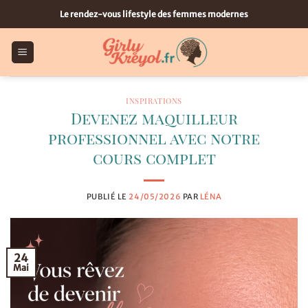
Passer
Le rendez-vous lifestyle des femmes modernes
au
contenu
INSPIRATIONS
Devenez maquilleur
professionnel avec notre
cours complet
PUBLIÉ LE
24/05/2026
PAR
LÉNA
24
Mai