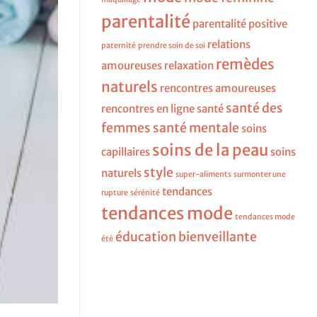
parentalité
parentalité positive
relations
paternité
prendre soin de soi
remèdes
amoureuses
relaxation
naturels
rencontres amoureuses
santé des
rencontres en ligne
santé
femmes
santé mentale
soins
soins de la peau
capillaires
soins
style
naturels
super-aliments
surmonter une
tendances
rupture
sérénité
tendances mode
tendances mode
éducation bienveillante
été