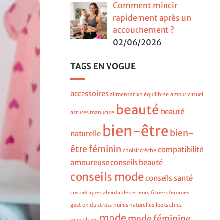
Comment mincir
rapidement après un
accouchement ?
02/06/2026
TAGS EN VOGUE
accessoires
alimentation équilibrée
amour virtuel
beauté
beauté
astuces manucure
bien-être
bien-
naturelle
être féminin
compatibilité
choisir crèche
amoureuse
conseils beauté
conseils mode
conseils santé
cosmétiques abordables
erreurs
fitness femmes
gestion du stress
huiles naturelles
looks chics
mode
mode féminine
maquillage