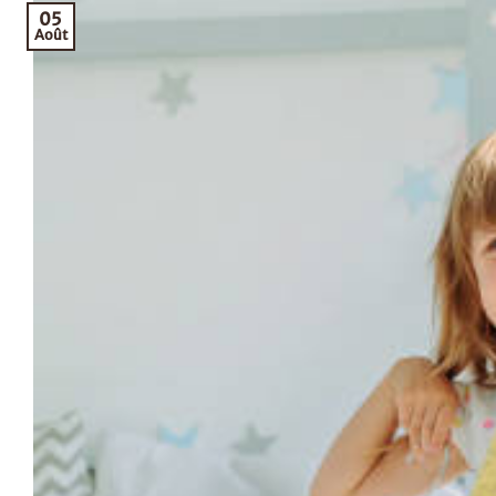
05
Août