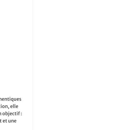
thentiques
ion, elle
 objectif :
t et une