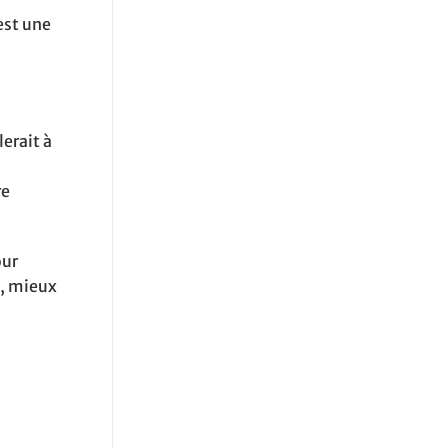
’est une
lerait à
re
our
a, mieux