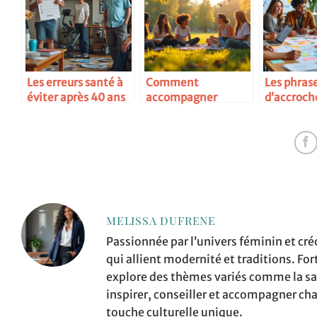
Les erreurs santé à
Comment
Les phras
éviter après 40 ans
accompagner
d’accroch
l’adolescence
marchent
sereinement
MELISSA DUFRENE
Passionnée par l’univers féminin et cré
qui allient modernité et traditions. Fo
explore des thèmes variés comme la sant
inspirer, conseiller et accompagner ch
touche culturelle unique.