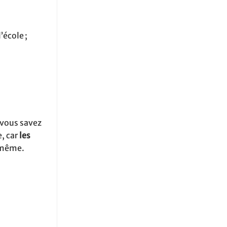
’école ;
 vous savez
, car
les
e même.