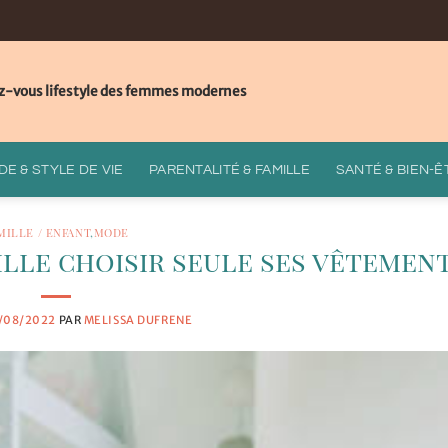
z-vous lifestyle des femmes modernes
E & STYLE DE VIE
PARENTALITÉ & FAMILLE
SANTÉ & BIEN-Ê
MILLE / ENFANT
,
MODE
fille choisir seule ses vêtement
/08/2022
PAR
MELISSA DUFRENE