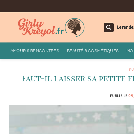
Passer
au
contenu
Le rende
AMOUR & RENCONTRES
BEAUTÉ & COSMÉTIQUES
MOD
FA
Faut-il laisser sa petite 
PUBLIÉ LE
05