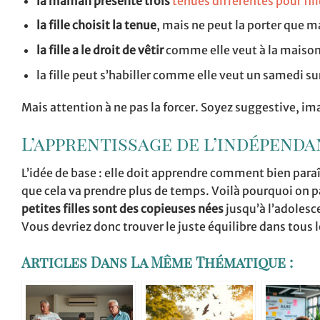
la maman présente trois
tenues différentes pour fill
la fille choisit la tenue
, mais ne peut la porter que m
la fille a le
droit de vêtir
comme elle veut à la maison e
la fille peut s’habiller comme elle veut un samedi s
Mais attention à ne pas la forcer. Soyez suggestive, ima
L’apprentissage de l’indépend
L’idée de base : elle doit apprendre comment bien paraî
que cela va prendre plus de temps. Voilà pourquoi on p
petites filles sont des copieuses nées
jusqu’à l’adolesc
Vous devriez donc trouver le juste équilibre dans tous l
Articles Dans La Même Thématique :