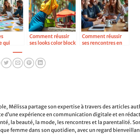
es
Comment réussir
Comment réussir
e qui
ses looks color block
ses rencontres en
 vraiment
ligne
ole, Mélissa partage son expertise à travers des articles au
rte d’une expérience en communication digitale et en rédact
é, la beauté, la mode, les rencontres et la parentalité. Son
aque femme dans son quotidien, avec un regard bienveillan