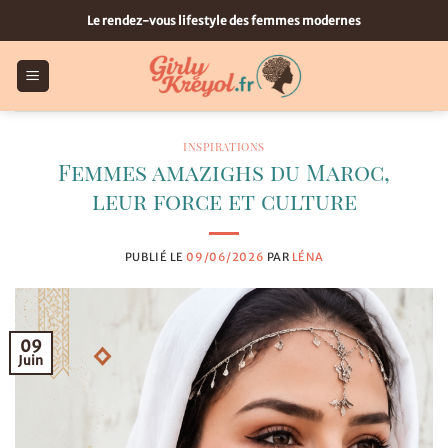
Passer
Le rendez-vous lifestyle des femmes modernes
au
contenu
INSPIRATIONS
Femmes amazighs du Maroc,
leur force et culture
PUBLIÉ LE
09/06/2026
PAR
LÉNA
09
Juin