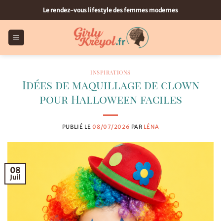
Passer
Le rendez-vous lifestyle des femmes modernes
au
contenu
INSPIRATIONS
Idées de maquillage de clown
pour Halloween faciles
PUBLIÉ LE
08/07/2026
PAR
LÉNA
08
Juil