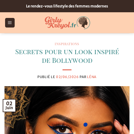
Passer
Le rendez-vous lifestyle des femmes modernes
au
contenu
INSPIRATIONS
Secrets pour un look inspiré
de Bollywood
PUBLIÉ LE
02/06/2026
PAR
LÉNA
02
Juin