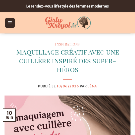
Passer
Le rendez-vous lifestyle des femmes modernes
au
contenu
INSPIRATIONS
Maquillage créatif avec une
cuillère inspiré des super-
héros
PUBLIÉ LE
10/06/2026
PAR
LÉNA
10
Juin