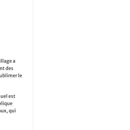
illage a
ent des
sublimer le
suel est
plique
aux, qui