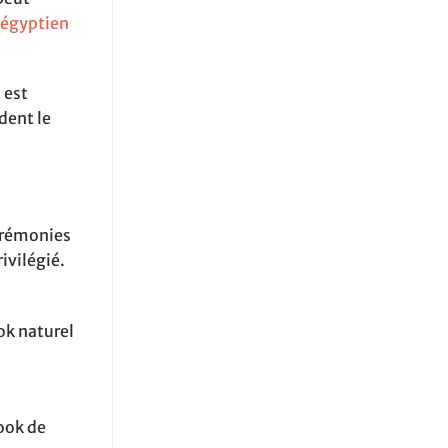
 égyptien
 est
dent le
cérémonies
ivilégié.
ok naturel
look de