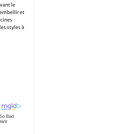
vant le
embellir et
acines
es styles à