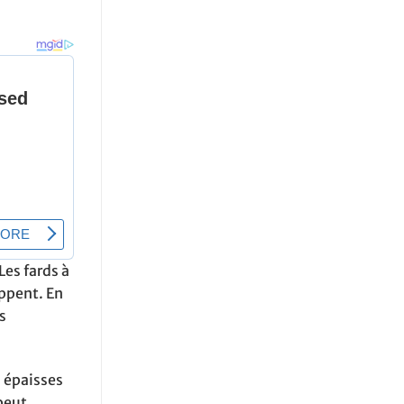
Les fards à
ppent. En
s
s épaisses
 peut