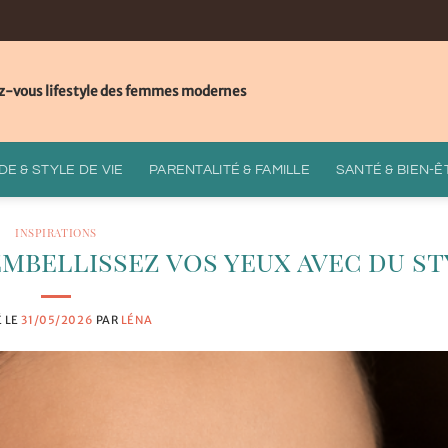
z-vous lifestyle des femmes modernes
E & STYLE DE VIE
PARENTALITÉ & FAMILLE
SANTÉ & BIEN-Ê
INSPIRATIONS
embellissez vos yeux avec du st
É LE
31/05/2026
PAR
LÉNA