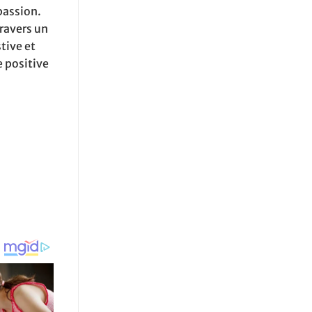
passion.
travers un
tive et
e positive