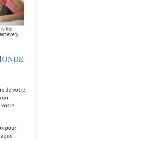
 Monde
re de votre
a un
 votre
ok pour
chaque