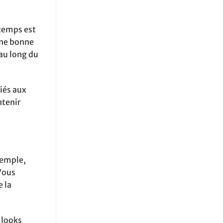
 temps est
 Une bonne
 au long du
iés aux
ntenir
xemple,
 Vous
e la
 looks