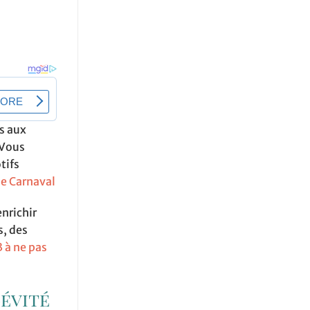
s aux
 Vous
tifs
le Carnaval
enrichir
s, des
 à ne pas
évité