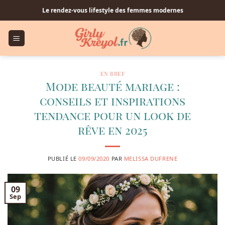
Passer
Le rendez-vous lifestyle des femmes modernes
au
contenu
EN BREF
Mode beauté mariage :
conseils et inspirations
tendance pour un look de
rêve en 2025
PUBLIÉ LE
09/09/2020
PAR
MELISSA DUFRENE
09
Sep