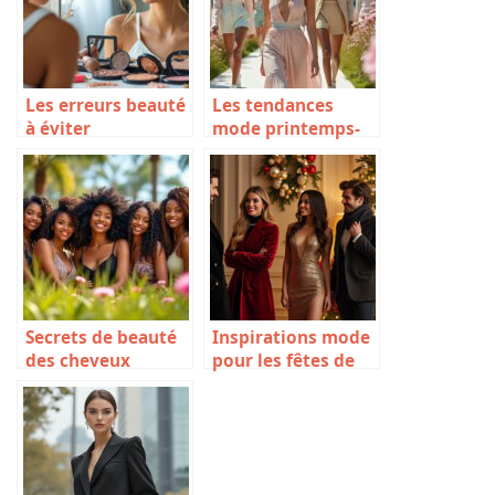
Les erreurs beauté
Les tendances
à éviter
mode printemps-
été 2025
Secrets de beauté
Inspirations mode
des cheveux
pour les fêtes de
crépus
fin d’année