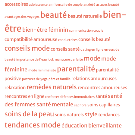
accessoires
adolescence
anniversaire de couple
anxiété
astuces beauté
bien-
beauté
beauté naturelle
avantages des voyages
être
bien-être féminin
communication couple
compatibilité amoureuse
conseils beauté
conductrices
conseils mode
conseils santé
dating en ligne
erreurs de
mode
mode
beauté
importance de l'eau
look
manucure parfaite
parentalité
féminine
parentalité
mode minimaliste
positive
relations amoureuses
postures de yoga
père et famille
remèdes naturels
relaxation
rencontres amoureuses
santé
rencontres en ligne
santé
renforcer défenses immunitaires
des femmes
santé mentale
soins capillaires
sephora
soins de la peau
style
soins naturels
tendances
tendances mode
éducation bienveillante