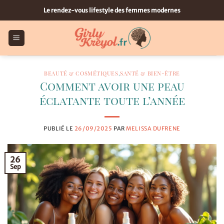
Passer
Le rendez-vous lifestyle des femmes modernes
au
contenu
BEAUTÉ & COSMÉTIQUES
,
SANTÉ & BIEN-ÊTRE
Comment avoir une peau
éclatante toute l’année
PUBLIÉ LE
26/09/2025
PAR
MELISSA DUFRENE
26
Sep