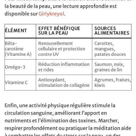
la beauté de la peau, une lecture approfondie est
disponible sur
Girlykreyol
.
EFFET BÉNÉFIQUE
SOURCES
ÉLÉMENT
SUR LA PEAU
ALIMENTAIRES
Bêta-
Renouvellement
Carottes,
carotène
cellulaire et protection
mangues,
(Vitamine A)
contre UV
patates douces
Réduction inflammation
Saumon, noix,
Oméga-3
et rides
graines de lin
Antioxydant,
Agrumes, fraises,
Vitamine C
stimulation de collagène
kiwis
Enfin, une activité physique régulière stimule la
circulation sanguine, améliorant l’apport en
nutriments et l’élimination des toxines. Marcher,
respirer profondément ou pratiquer la méditation aide
à combattre les effets du stress sur la peau, un des