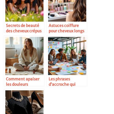
Secrets de beauté
Astuces coiffure
des cheveux crépus
pour cheveux longs
et épais
Comment apaiser
Les phrases
les douleurs
d’accroche qui
menstruelles
marchent vraiment
naturellement