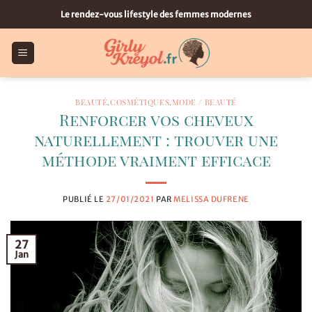
Passer
Le rendez-vous lifestyle des femmes modernes
au
contenu
BEAUTÉ
,
COSMÉTIQUES
,
MODE / BEAUTÉ
Renforcer vos cheveux
naturellement : trouver une
méthode vraiment efficace
PUBLIÉ LE
27/01/2021
PAR
MELISSA DUFRENE
27
Jan