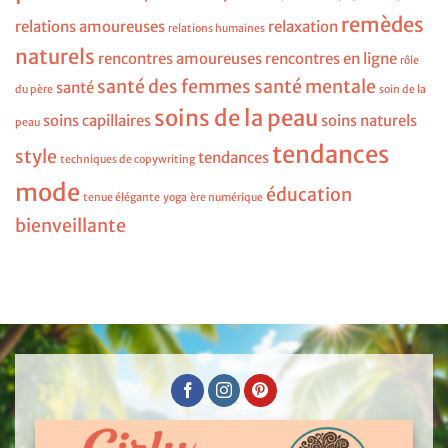
remèdes
relations amoureuses
relaxation
relations humaines
naturels
rencontres amoureuses
rencontres en ligne
rôle
santé des femmes
santé mentale
santé
du père
soin de la
soins de la peau
soins capillaires
soins naturels
peau
tendances
style
tendances
techniques de copywriting
mode
éducation
tenue élégante
yoga
ère numérique
bienveillante