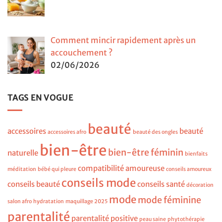
Comment mincir rapidement après un
accouchement ?
02/06/2026
TAGS EN VOGUE
beauté
accessoires
beauté
accessoires afro
beauté des ongles
bien-être
bien-être féminin
naturelle
bienfaits
compatibilité amoureuse
méditation
bébé qui pleure
conseils amoureux
conseils mode
conseils beauté
conseils santé
décoration
mode
mode féminine
salon afro
hydratation
maquillage 2025
parentalité
parentalité positive
peau saine
phytothérapie