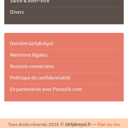
Santé & Bien-être
Divers
Derrière GirlyKréyol
Mentions légales
Restons connectées
Politique de confidentialité
En partenariat avec Patastik.com
Tous droits réservés 2026 ©
Girlykreyol.fr
—
Plan du site