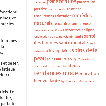
parentalité
parentalité
naissance
positive
relations
recettes créoles
 fonctions
remèdes
amoureuses
relaxation
mine C et
naturels
rencontres amoureuses
nter les
rencontres en ligne
rencontres après 30 ans
santé
santé
routines du matin
saint-valentin
vitamines,
des femmes
santé mentale
santé
 la
soins de la
soins capillaires
naturelle
s.
peau
style
soins naturels
style festif
 et de fer.
tendances
sélection d’applications
e fatigue
tendances mode
éducation
duits
bienveillante
équilibre vie professionnelle
tiels. Le
karité,
 parfaites