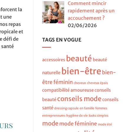
Comment mincir
nforcent la
rapidement après un
nt une
accouchement ?
 nos repas
02/06/2026
ropicale et
e défi de
TAGS EN VOGUE
e santé
beauté
accessoires
beauté
bien-être
bien-
naturelle
être féminin
cheveux
cheveux épais
compatibilité amoureuse
conseils
conseils mode
beauté
conseils
santé
dressing capsule
en famille
femmes
entrepreneures
hygiène de vie
looks simples
mode
eurs
mode féminine
mode été