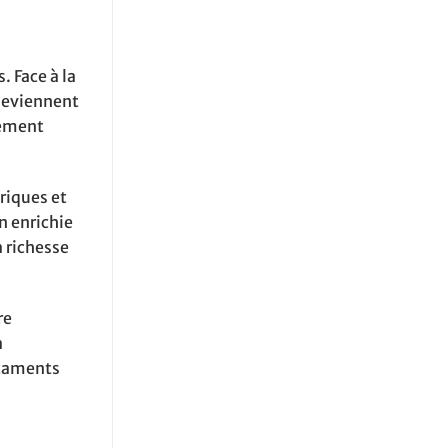
 Face à la
 deviennent
gement
riques et
n enrichie
a richesse
re
à
icaments