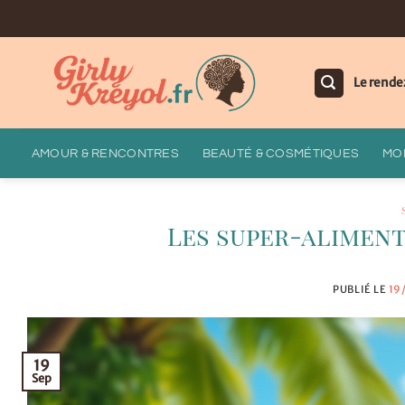
Passer
au
contenu
Le rende
AMOUR & RENCONTRES
BEAUTÉ & COSMÉTIQUES
MOD
Les super-aliment
PUBLIÉ LE
19
19
Sep