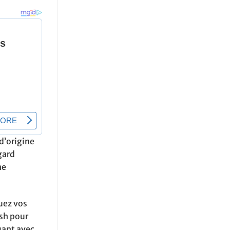
d’origine
gard
ne
uez vos
ush pour
uant avec