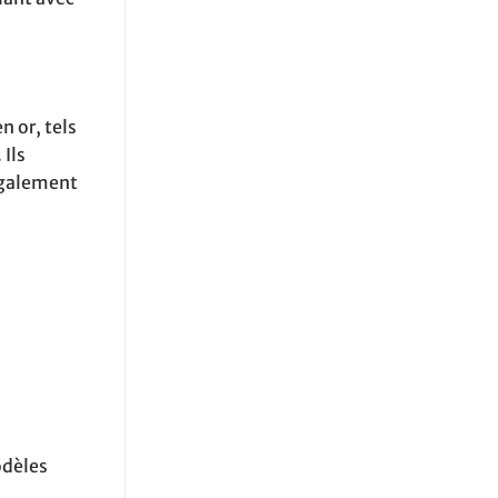
n or, tels
 Ils
 également
odèles