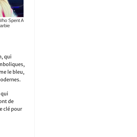
n, qui
ymboliques,
e le bleu,
modernes.
 qui
ont de
e clé pour