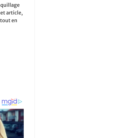
aquillage
t article,
tout en