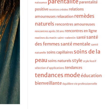
parentalité
parentalité
naissance
positive
relations
recettes créoles
remèdes
amoureuses
relaxation
naturels
rencontres amoureuses
rencontres en ligne
rencontres après 30 ans
santé
santé
routines du matin
saint-valentin
des femmes
santé mentale
santé
soins de la
soins capillaires
naturelle
peau
style
soins naturels
style festif
tendances
sélection d’applications
tendances mode
éducation
bienveillante
équilibre vie professionnelle