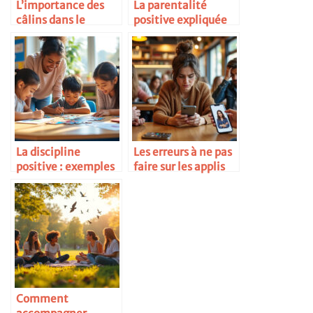
L’importance des
La parentalité
câlins dans le
positive expliquée
développement
simplement
La discipline
Les erreurs à ne pas
positive : exemples
faire sur les applis
concrets
de rencontre
Comment