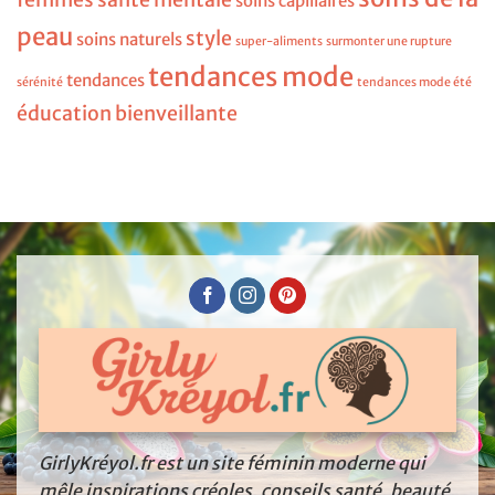
soins capillaires
peau
style
soins naturels
super-aliments
surmonter une rupture
tendances mode
tendances
sérénité
tendances mode été
éducation bienveillante
GirlyKréyol.fr est un site féminin moderne qui
mêle inspirations créoles, conseils santé, beauté,