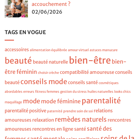
accouchement ?
02/06/2026
TAGS EN VOGUE
accessoires
alimentation équilibrée
amour virtuel
astuces manucure
bien-être
beauté
bien-
beauté naturelle
être féminin
compatibilité amoureuse
conseils
choisir crèche
conseils mode
beauté
conseils santé
cosmétiques
abordables
erreurs
fitness femmes
gestion du stress
huiles naturelles
looks chics
parentalité
mode
mode féminine
maquillage
parentalité positive
relations
paternité
prendre soin de soi
remèdes naturels
amoureuses
relaxation
rencontres
santé des
amoureuses
rencontres en ligne
santé
soins de la
femmes
santé mentale