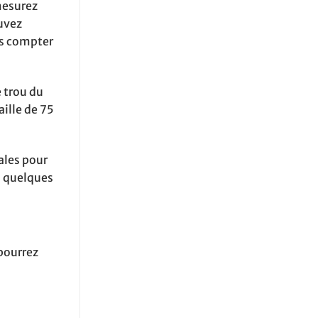
mesurez
ouvez
ns compter
 trou du
aille de 75
éales pour
ci quelques
 pourrez