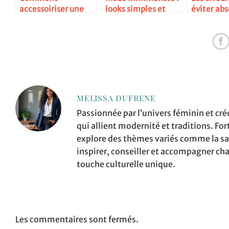
accessoiriser une
looks simples et
éviter ab
petite robe noire
chics
MELISSA DUFRENE
Passionnée par l’univers féminin et cré
qui allient modernité et traditions. Fo
explore des thèmes variés comme la sant
inspirer, conseiller et accompagner ch
touche culturelle unique.
Les commentaires sont fermés.