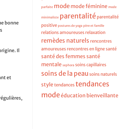
mode
mode féminine
parfaite
mode
parentalité
parentalité
minimaliste
ne bonne
positive
postures de yoga
père et famille
es
relations amoureuses
relaxation
remèdes naturels
rencontres
amoureuses
rencontres en ligne
santé
rigine. Il
santé des femmes
santé
mentale
soins capillaires
sephora
soins de la peau
soins naturels
ant et
tendances
style
tendances
mode
éducation bienveillante
régulières,