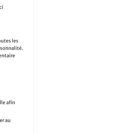
ci
outes les
rsonnalité.
mentaire
lle afin
er au