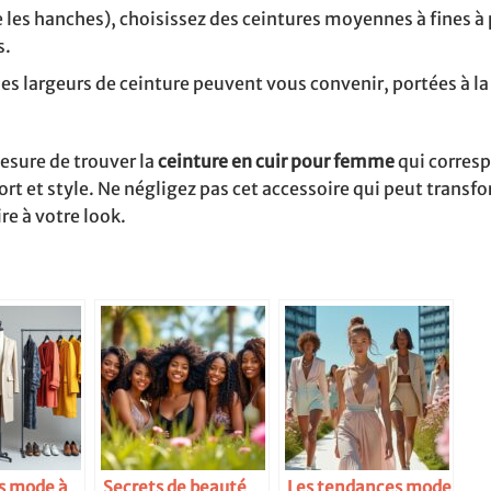
 les hanches), choisissez des ceintures moyennes à fines à p
s.
les largeurs de ceinture peuvent vous convenir, portées à la 
mesure de trouver la
ceinture en cuir pour femme
qui corres
rt et style. Ne négligez pas cet accessoire qui peut transf
e à votre look.
rs mode à
Secrets de beauté
Les tendances mode