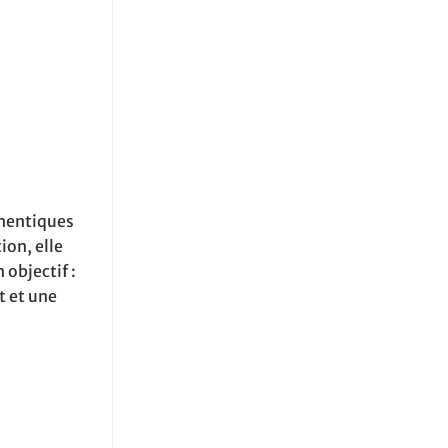
thentiques
ion, elle
 objectif :
t et une