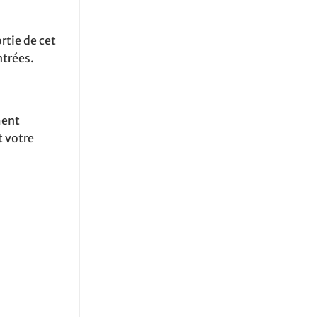
rtie de cet
ntrées.
ment
t votre