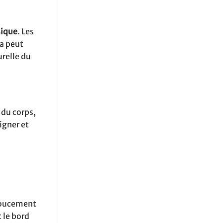
sique
. Les
la peut
urelle du
du corps,
igner et
doucement
 le bord