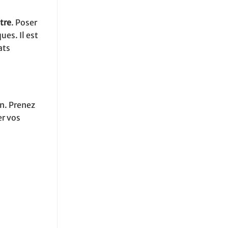
tre
. Poser
ues. Il est
ats
n. Prenez
er vos