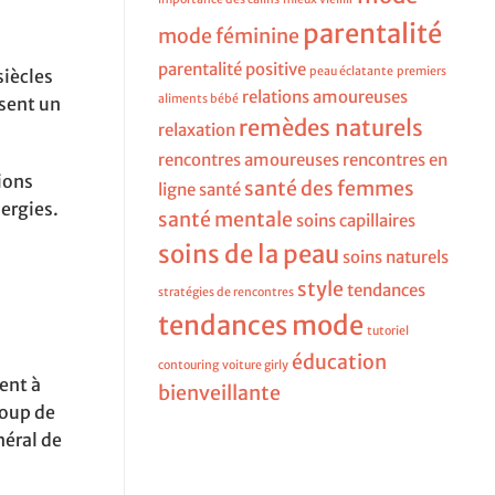
parentalité
mode féminine
parentalité positive
peau éclatante
premiers
siècles
relations amoureuses
aliments bébé
isent un
remèdes naturels
relaxation
rencontres amoureuses
rencontres en
tions
santé des femmes
ligne
santé
ergies.
santé mentale
soins capillaires
soins de la peau
soins naturels
style
tendances
stratégies de rencontres
tendances mode
tutoriel
éducation
contouring
voiture girly
dent à
bienveillante
coup de
néral de