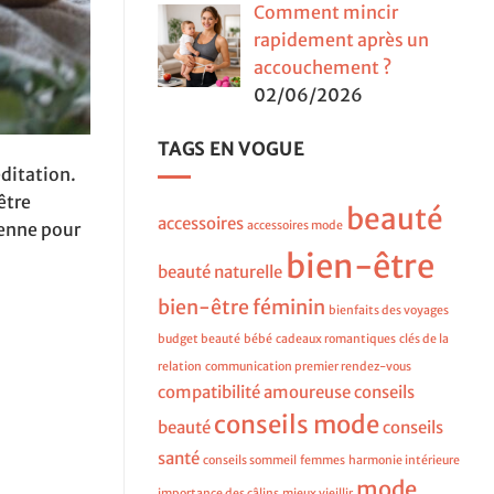
Comment mincir
rapidement après un
accouchement ?
02/06/2026
TAGS EN VOGUE
éditation.
être
beauté
accessoires
ienne pour
accessoires mode
bien-être
beauté naturelle
bien-être féminin
bienfaits des voyages
budget beauté
bébé
cadeaux romantiques
clés de la
relation
communication premier rendez-vous
compatibilité amoureuse
conseils
conseils mode
beauté
conseils
santé
conseils sommeil
femmes
harmonie intérieure
mode
importance des câlins
mieux vieillir