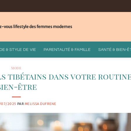
z-vous lifestyle des femmes modernes
E & STYLE DE VIE
PARENTALITÉ & FAMILLE
SANTÉ & BIEN-Ê
MODE
s tibétains dans votre routine
bien-être
/07/2025
PAR
MELISSA DUFRENE