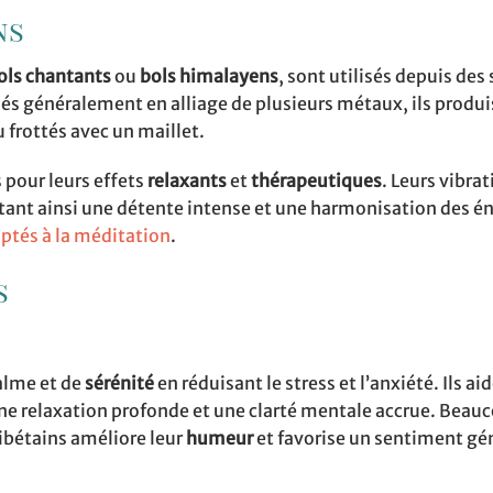
ns
ols chantants
ou
bols himalayens
, sont utilisés depuis des 
iqués généralement en alliage de plusieurs métaux, ils produ
u frottés avec un maillet.
 pour leurs effets
relaxants
et
thérapeutiques
. Leurs vibra
ant ainsi une détente intense et une harmonisation des én
ptés à la méditation
.
s
calme et de
sérénité
en réduisant le stress et l’anxiété. Ils ai
une relaxation profonde et une clarté mentale accrue. Beau
tibétains améliore leur
humeur
et favorise un sentiment gé