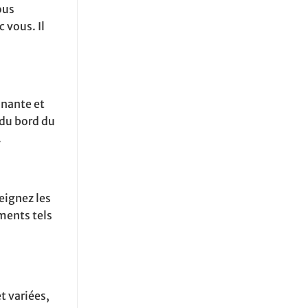
ous
 vous. Il
inante et
 du bord du
.
eignez les
ments tels
t variées,