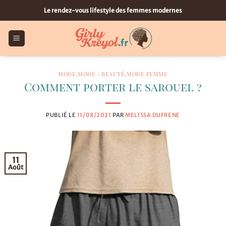
Passer
Le rendez-vous lifestyle des femmes modernes
au
contenu
MODE
,
MODE / BEAUTÉ
,
MODE FEMME
Comment porter le sarouel ?
PUBLIÉ LE
11/08/2021
PAR
MELISSA DUFRENE
11
Août