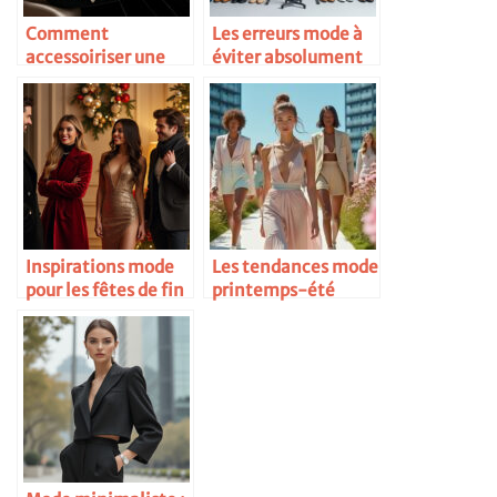
Comment
Les erreurs mode à
accessoiriser une
éviter absolument
petite robe noire
Inspirations mode
Les tendances mode
pour les fêtes de fin
printemps-été
d’année
2025