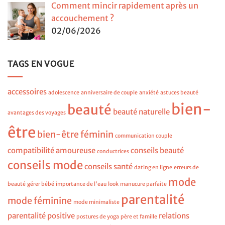
Comment mincir rapidement après un
accouchement ?
02/06/2026
TAGS EN VOGUE
accessoires
adolescence
anniversaire de couple
anxiété
astuces beauté
bien-
beauté
beauté naturelle
avantages des voyages
être
bien-être féminin
communication couple
compatibilité amoureuse
conseils beauté
conductrices
conseils mode
conseils santé
dating en ligne
erreurs de
mode
beauté
gérer bébé
importance de l'eau
look
manucure parfaite
parentalité
mode féminine
mode minimaliste
parentalité positive
relations
postures de yoga
père et famille