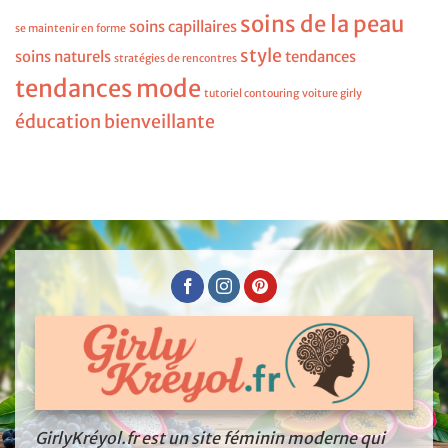
soins de la peau
soins capillaires
se maintenir en forme
style
soins naturels
tendances
stratégies de rencontres
tendances mode
tutoriel contouring
voiture girly
éducation bienveillante
GirlyKréyol.fr est un site féminin moderne qui