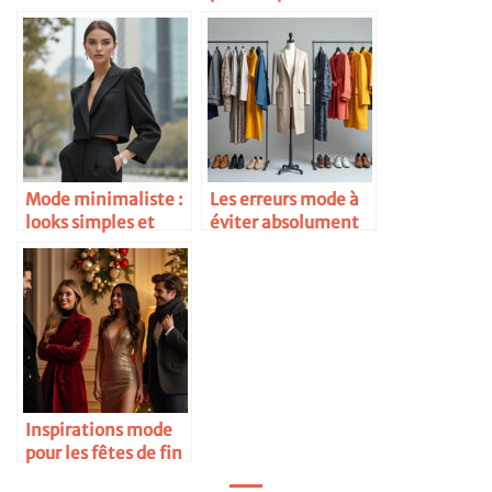
mesure
2025
Mode minimaliste :
Les erreurs mode à
looks simples et
éviter absolument
chics
Inspirations mode
pour les fêtes de fin
d’année