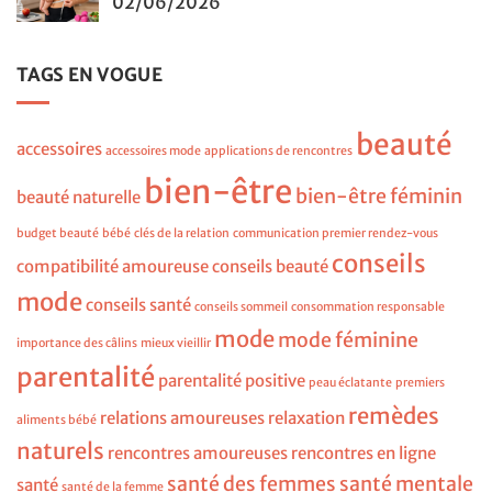
02/06/2026
TAGS EN VOGUE
beauté
accessoires
accessoires mode
applications de rencontres
bien-être
bien-être féminin
beauté naturelle
budget beauté
bébé
clés de la relation
communication premier rendez-vous
conseils
compatibilité amoureuse
conseils beauté
mode
conseils santé
conseils sommeil
consommation responsable
mode
mode féminine
importance des câlins
mieux vieillir
parentalité
parentalité positive
peau éclatante
premiers
remèdes
relations amoureuses
relaxation
aliments bébé
naturels
rencontres amoureuses
rencontres en ligne
santé des femmes
santé mentale
santé
santé de la femme