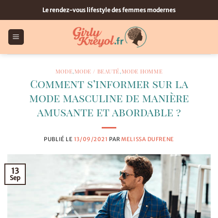
Passer
Le rendez-vous lifestyle des femmes modernes
au
contenu
MODE
,
MODE / BEAUTÉ
,
MODE HOMME
Comment s’informer sur la
mode masculine de manière
amusante et abordable ?
PUBLIÉ LE
13/09/2021
PAR
MELISSA DUFRENE
13
Sep