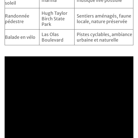
marina
musique live possible
soleil
Hugh Taylor
Randonnée
Sentiers aménagés, faune
Birch State
pédestre
locale, nature préservée
Park
Las Olas
Pistes cyclables, ambiance
Balade en vélo
Boulevard
urbaine et naturelle