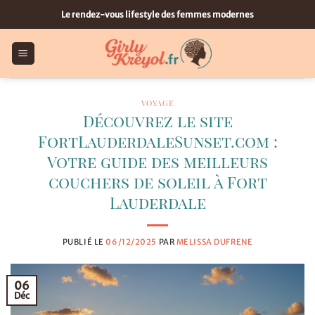
Passer
Le rendez-vous lifestyle des femmes modernes
au
contenu
VOYAGE
Découvrez le site
FortLauderdaleSunset.com :
Votre guide des meilleurs
couchers de soleil à Fort
Lauderdale
PUBLIÉ LE
06/12/2025
PAR
MELISSA DUFRENE
06
Déc