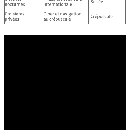
Soirée
nocturnes
internationale
Croisières
Diner et navigation
Crépuscule
privées
au crépuscule