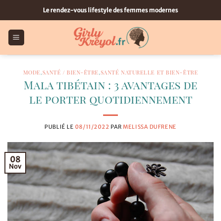
Passer
Le rendez-vous lifestyle des femmes modernes
au
contenu
MODE
,
SANTÉ / BIEN-ÊTRE
,
SANTÉ NATURELLE ET BIEN-ÊTRE
Mala tibétain : 3 avantages de
le porter quotidiennement
PUBLIÉ LE
08/11/2022
PAR
MELISSA DUFRENE
08
Nov