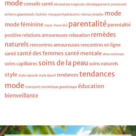
mode
conseils santé
décoration tropicale
développement personnel
mode
enfants gourmands
fashion
masques hydratants
menus simples
parentalité
mode féminine
parentalité
must-have été
remèdes
positive
relations amoureuses
relaxation
naturels
rencontres amoureuses
rencontres en ligne
santé des femmes
santé mentale
santé
shea moisture
soins de la peau
soins capillaires
soins naturels
tendances
style
tendances
style capsule
style épuré
mode
éducation
transport cosmétique guadeloupe
bienveillante