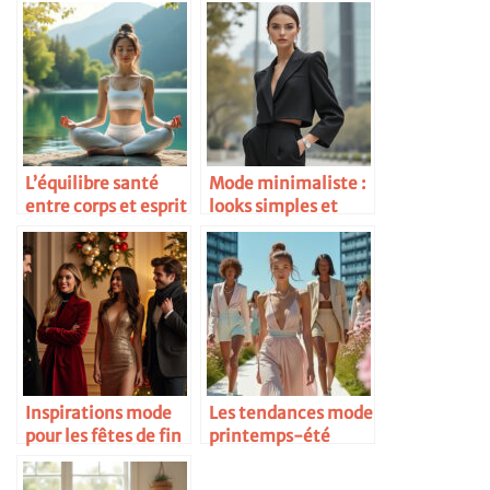
L’équilibre santé
Mode minimaliste :
entre corps et esprit
looks simples et
chics
Inspirations mode
Les tendances mode
pour les fêtes de fin
printemps-été
d’année
2025