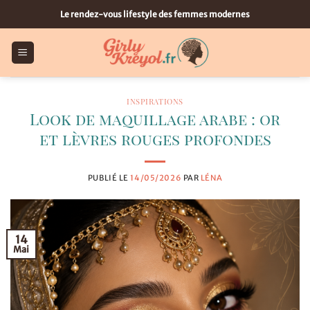
Passer
Le rendez-vous lifestyle des femmes modernes
au
contenu
INSPIRATIONS
Look de maquillage arabe : or
et lèvres rouges profondes
PUBLIÉ LE
14/05/2026
PAR
LÉNA
14
Mai