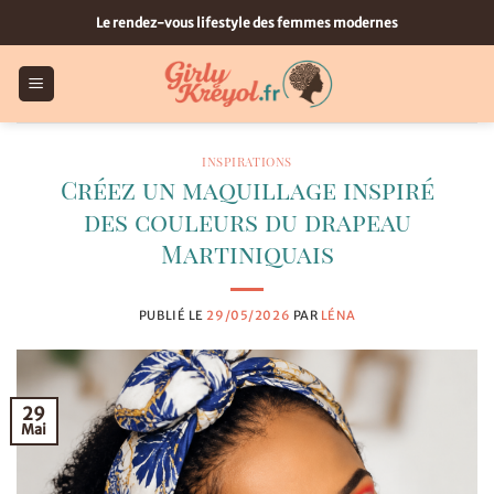
Passer
Le rendez-vous lifestyle des femmes modernes
au
contenu
INSPIRATIONS
Créez un maquillage inspiré
des couleurs du drapeau
Martiniquais
PUBLIÉ LE
29/05/2026
PAR
LÉNA
29
Mai