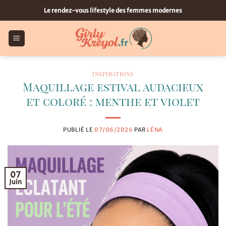
Passer
Le rendez-vous lifestyle des femmes modernes
au
contenu
INSPIRATIONS
Maquillage estival audacieux
et coloré : menthe et violet
PUBLIÉ LE
07/06/2026
PAR
LÉNA
07
Juin