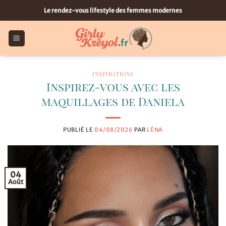
Passer
Le rendez-vous lifestyle des femmes modernes
au
contenu
INSPIRATIONS
Inspirez-vous avec les
maquillages de Daniela
PUBLIÉ LE
04/08/2026
PAR
LÉNA
04
Août